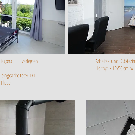
agonal verlegten
Arbeits- und Gästezi
Holzoptik 15x50 cm, w
 eingearbeiteter LED-
Fliese.