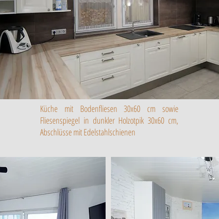
Küche mit Bodenfliesen 30x60 cm sowie
Fliesenspiegel in dunkler Holzotpik 30x60 cm,
Abschlüsse mit Edelstahlschienen