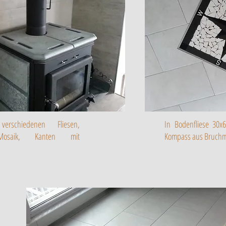
erschiedenen Fliesen,
In Bodenfliese 30x6
 Mosaik, Kanten mit
Kompass aus Bruchm